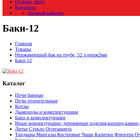
Отзывы, фото
Контакты
Личный кабинет
Баки-12
Главная
Товары
Нержавеющий бак на трубе, 52 л нерж2мм
Баки-12
Каталог
Печи банные
Печи отопительные
Котлы
Дымоходы и комплектующие
Баки и комплектующие
Иные комлектующие: деревянные изделия,киприч,камни,с
Литье Стекло Огнезащита
Тандыры Мангалы Костровые Чаши Калитки Флюгера О