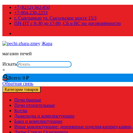
Перейти
+7 (8212) 562-850
к
+7-904-230-2253
содержимому
г. Сыктывкар ул. Сысольское шоссе 15/3
ПН-ПТ с 8-30 до 17-00, СБ и ВС по договорённости
Жара
магазин печей
Искать
×
Всего:
0
₽
Обратная связь
Категории товаров
Печи банные
Печи отопительные
Котлы
Дымоходы и комплектующие
Баки и комплектующие
Иные комлектующие: деревянные изделия,киприч,камни,с
Литье Стекло Огнезащита