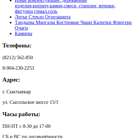
Иные комлектующие: деревянные
изделия,киприч,камни,смеси, станции, веники,
фигурки,гимал.соль
Литье Стекло Огнезащита
Тандыры Мангалы Костровые Чаши Калитки Флюгера
Очаги
Камины
Телефоны:
(8212) 562-850
8-904-230-2253
Адрес:
г. Сыктывкар
ул. Сысольское шоссе 15/3
Часы работы:
ПН-ПТ с 8-30 до 17-00
СБ и ВС по договорённости