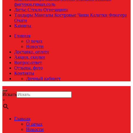
фигурки,гимал.соль
Литье Стекло Огнезащита
Тандыры Мангалы Костровые Чаши Калитки Флюгера
Очаги
Камины
Главная
О печах
Новости
Доставка, оплата
Акции, скидки
Вопрос-ответ
Отзывы, фото
Контакты
Личный кабинет
Искать
×
Главная
О печах
Новости