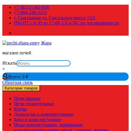
Перейти
+7 (8212) 562-850
к
+7-904-230-2253
содержимому
г. Сыктывкар ул. Сысольское шоссе 15/3
ПН-ПТ с 8-30 до 17-00, СБ и ВС по договорённости
Жара
магазин печей
Искать
×
Всего:
0
₽
Обратная связь
Категории товаров
Печи банные
Печи отопительные
Котлы
Дымоходы и комплектующие
Баки и комплектующие
Иные комлектующие: деревянные
изделия,киприч,камни,смеси, станции, веники,