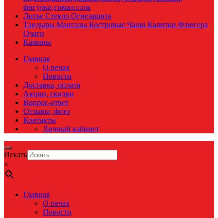
фигурки,гимал.соль
Литье Стекло Огнезащита
Тандыры Мангалы Костровые Чаши Калитки Флюгера
Очаги
Камины
Главная
О печах
Новости
Доставка, оплата
Акции, скидки
Вопрос-ответ
Отзывы, фото
Контакты
Личный кабинет
Искать
×
Главная
О печах
Новости