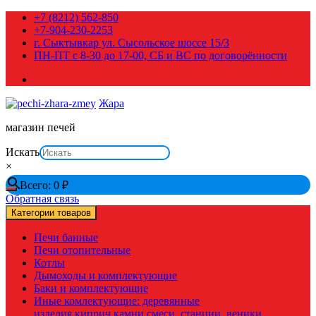
Перейти
+7 (8212) 562-850
к
+7-904-230-2253
содержимому
г. Сыктывкар ул. Сысольское шоссе 15/3
ПН-ПТ с 8-30 до 17-00, СБ и ВС по договорённости
Жара
магазин печей
Искать
×
Всего:
0
₽
Обратная связь
Категории товаров
Печи банные
Печи отопительные
Котлы
Дымоходы и комплектующие
Баки и комплектующие
Иные комлектующие: деревянные
изделия,киприч,камни,смеси, станции, веники,