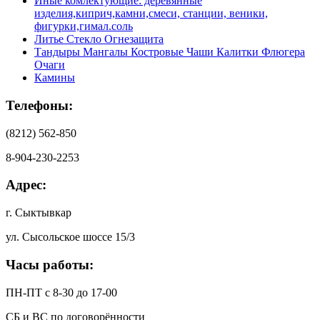
Иные комлектующие: деревянные
изделия,киприч,камни,смеси, станции, веники,
фигурки,гимал.соль
Литье Стекло Огнезащита
Тандыры Мангалы Костровые Чаши Калитки Флюгера
Очаги
Камины
Телефоны:
(8212) 562-850
8-904-230-2253
Адрес:
г. Сыктывкар
ул. Сысольское шоссе 15/3
Часы работы:
ПН-ПТ с 8-30 до 17-00
СБ и ВС по договорённости