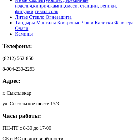
Иные комлектующие: деревянные
изделия,киприч,камни,смеси, станции, веники,
фигурки,гимал.соль
Литье Стекло Огнезащита
Тандыры Мангалы Костровые Чаши Калитки Флюгера
Очаги
Камины
Телефоны:
(8212) 562-850
8-904-230-2253
Адрес:
г. Сыктывкар
ул. Сысольское шоссе 15/3
Часы работы:
ПН-ПТ с 8-30 до 17-00
СБ и ВС по договорённости