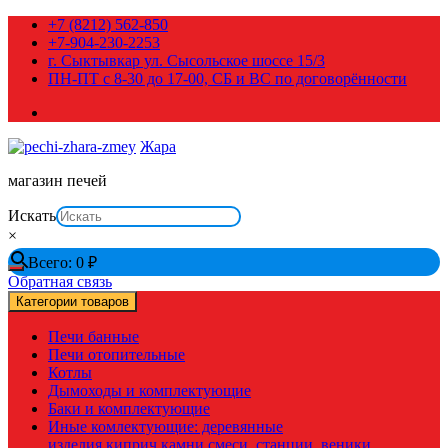
Перейти
+7 (8212) 562-850
к
+7-904-230-2253
содержимому
г. Сыктывкар ул. Сысольское шоссе 15/3
ПН-ПТ с 8-30 до 17-00, СБ и ВС по договорённости
Жара
магазин печей
Искать
×
Всего:
0
₽
Обратная связь
Категории товаров
Печи банные
Печи отопительные
Котлы
Дымоходы и комплектующие
Баки и комплектующие
Иные комлектующие: деревянные
изделия,киприч,камни,смеси, станции, веники,