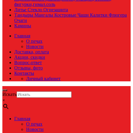
фигурки,гимал.соль
Литье Стекло Огнезащита
Тандыры Мангалы Костровые Чаши Калитки Флюгера
Очаги
Камины
Главная
О печах
Новости
Доставка, оплата
Акции, скидки
Вопрос-ответ
Отзывы, фото
Контакты
Личный кабинет
Искать
×
Главная
О печах
Новости