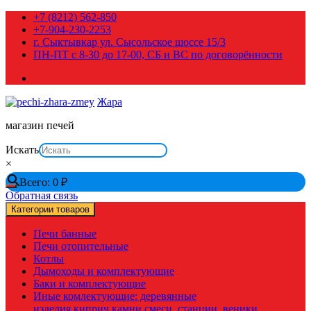
Перейти
+7 (8212) 562-850
к
+7-904-230-2253
содержимому
г. Сыктывкар ул. Сысольское шоссе 15/3
ПН-ПТ с 8-30 до 17-00, СБ и ВС по договорённости
Жара
магазин печей
Искать
×
Всего:
0
₽
Обратная связь
Категории товаров
Печи банные
Печи отопительные
Котлы
Дымоходы и комплектующие
Баки и комплектующие
Иные комлектующие: деревянные
изделия,киприч,камни,смеси, станции, веники,