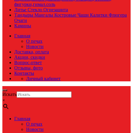
фигурки,гимал.соль
Литье Стекло Огнезащита
Тандыры Мангалы Костровые Чаши Калитки Флюгера
Очаги
Камины
Главная
О печах
Новости
Доставка, оплата
Акции, скидки
Вопрос-ответ
Отзывы, фото
Контакты
Личный кабинет
Искать
×
Главная
О печах
Новости