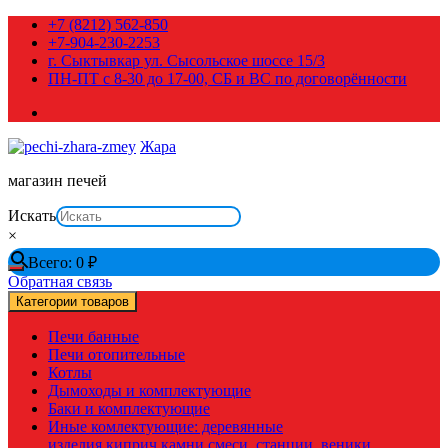
Перейти
+7 (8212) 562-850
к
+7-904-230-2253
содержимому
г. Сыктывкар ул. Сысольское шоссе 15/3
ПН-ПТ с 8-30 до 17-00, СБ и ВС по договорённости
Жара
магазин печей
Искать
×
Всего:
0
₽
Обратная связь
Категории товаров
Печи банные
Печи отопительные
Котлы
Дымоходы и комплектующие
Баки и комплектующие
Иные комлектующие: деревянные
изделия,киприч,камни,смеси, станции, веники,