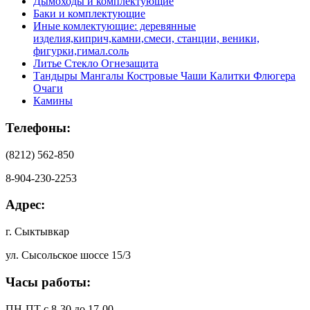
Дымоходы и комплектующие
Баки и комплектующие
Иные комлектующие: деревянные
изделия,киприч,камни,смеси, станции, веники,
фигурки,гимал.соль
Литье Стекло Огнезащита
Тандыры Мангалы Костровые Чаши Калитки Флюгера
Очаги
Камины
Телефоны:
(8212) 562-850
8-904-230-2253
Адрес:
г. Сыктывкар
ул. Сысольское шоссе 15/3
Часы работы:
ПН-ПТ с 8-30 до 17-00