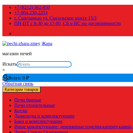
Перейти
+7 (8212) 562-850
к
+7-904-230-2253
содержимому
г. Сыктывкар ул. Сысольское шоссе 15/3
ПН-ПТ с 8-30 до 17-00, СБ и ВС по договорённости
Жара
магазин печей
Искать
×
Всего:
0
₽
Обратная связь
Категории товаров
Печи банные
Печи отопительные
Котлы
Дымоходы и комплектующие
Баки и комплектующие
Иные комлектующие: деревянные изделия,киприч,камни,с
Литье Стекло Огнезащита