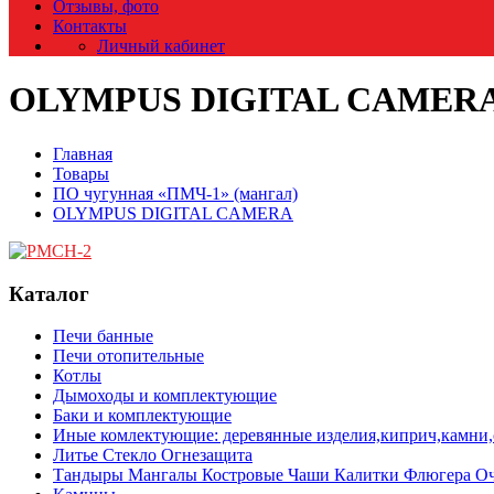
Отзывы, фото
Контакты
Личный кабинет
OLYMPUS DIGITAL CAMER
Главная
Товары
ПО чугунная «ПМЧ-1» (мангал)
OLYMPUS DIGITAL CAMERA
Каталог
Печи банные
Печи отопительные
Котлы
Дымоходы и комплектующие
Баки и комплектующие
Иные комлектующие: деревянные изделия,киприч,камни,с
Литье Стекло Огнезащита
Тандыры Мангалы Костровые Чаши Калитки Флюгера О