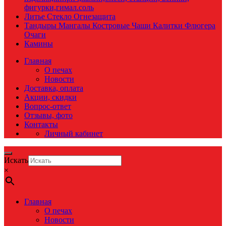
фигурки,гимал.соль
Литье Стекло Огнезащита
Тандыры Мангалы Костровые Чаши Калитки Флюгера
Очаги
Камины
Главная
О печах
Новости
Доставка, оплата
Акции, скидки
Вопрос-ответ
Отзывы, фото
Контакты
Личный кабинет
Искать
×
Главная
О печах
Новости