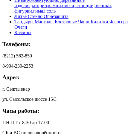
Иные комлектующие: деревянные
изделия,киприч,камни,смеси, станции, веники,
фигурки,гимал.соль
Литье Стекло Огнезащита
Тандыры Мангалы Костровые Чаши Калитки Флюгера
Очаги
Камины
Телефоны:
(8212) 562-850
8-904-230-2253
Адрес:
г. Сыктывкар
ул. Сысольское шоссе 15/3
Часы работы:
ПН-ПТ с 8-30 до 17-00
СБ и ВС по договорённости