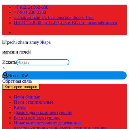
Перейти
+7 (8212) 562-850
к
+7-904-230-2253
содержимому
г. Сыктывкар ул. Сысольское шоссе 15/3
ПН-ПТ с 8-30 до 17-00, СБ и ВС по договорённости
Жара
магазин печей
Искать
×
Всего:
0
₽
Обратная связь
Категории товаров
Печи банные
Печи отопительные
Котлы
Дымоходы и комплектующие
Баки и комплектующие
Иные комлектующие: деревянные
изделия,киприч,камни,смеси, станции, веники,