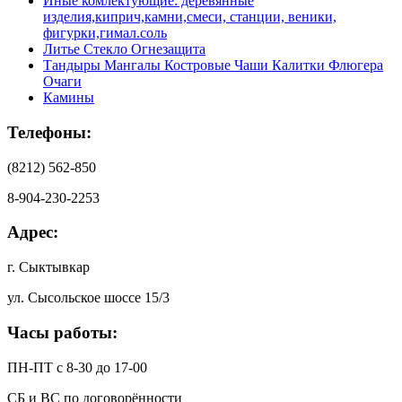
Иные комлектующие: деревянные
изделия,киприч,камни,смеси, станции, веники,
фигурки,гимал.соль
Литье Стекло Огнезащита
Тандыры Мангалы Костровые Чаши Калитки Флюгера
Очаги
Камины
Телефоны:
(8212) 562-850
8-904-230-2253
Адрес:
г. Сыктывкар
ул. Сысольское шоссе 15/3
Часы работы:
ПН-ПТ с 8-30 до 17-00
СБ и ВС по договорённости