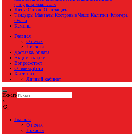
фигурки,гимал.соль
Литье Стекло Огнезащита
Тандыры Мангалы Костровые Чаши Калитки Флюгера
Очаги
Камины
Главная
О печах
Новости
Доставка, оплата
Акции, скидки
Вопрос-ответ
Отзывы, фото
Контакты
Личный кабинет
Искать
×
Главная
О печах
Новости