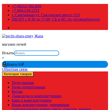
Перейти
+7 (8212) 562-850
к
+7-904-230-2253
содержимому
г. Сыктывкар ул. Сысольское шоссе 15/3
ПН-ПТ с 8-30 до 17-00, СБ и ВС по договорённости
Жара
магазин печей
Искать
×
Всего:
0
₽
Обратная связь
Категории товаров
Печи банные
Печи отопительные
Котлы
Дымоходы и комплектующие
Баки и комплектующие
Иные комлектующие: деревянные
изделия,киприч,камни,смеси, станции, веники,