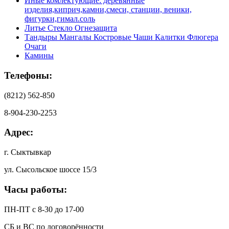
Иные комлектующие: деревянные
изделия,киприч,камни,смеси, станции, веники,
фигурки,гимал.соль
Литье Стекло Огнезащита
Тандыры Мангалы Костровые Чаши Калитки Флюгера
Очаги
Камины
Телефоны:
(8212) 562-850
8-904-230-2253
Адрес:
г. Сыктывкар
ул. Сысольское шоссе 15/3
Часы работы:
ПН-ПТ с 8-30 до 17-00
СБ и ВС по договорённости