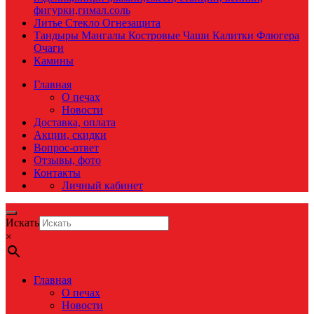
фигурки,гимал.соль
Литье Стекло Огнезащита
Тандыры Мангалы Костровые Чаши Калитки Флюгера
Очаги
Камины
Главная
О печах
Новости
Доставка, оплата
Акции, скидки
Вопрос-ответ
Отзывы, фото
Контакты
Личный кабинет
Искать
×
Главная
О печах
Новости