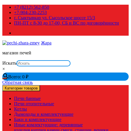
Перейти
+7 (8212) 562-850
к
+7-904-230-2253
содержимому
г. Сыктывкар ул. Сысольское шоссе 15/3
ПН-ПТ с 8-30 до 17-00, СБ и ВС по договорённости
Жара
магазин печей
Искать
×
Всего:
0
₽
Обратная связь
Категории товаров
Печи банные
Печи отопительные
Котлы
Дымоходы и комплектующие
Баки и комплектующие
Иные комлектующие: деревянные
изделия,киприч,камни,смеси, станции, веники,