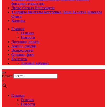
фигурки,гимал.соль
Литье Стекло Огнезащита
Тандыры Мангалы Костровые Чаши Калитки Флюгера
Очаги
Камины
Главная
О печах
Новости
Доставка, оплата
Акции, скидки
Вопрос-ответ
Отзывы, фото
Контакты
Личный кабинет
Искать
×
Главная
О печах
Новости