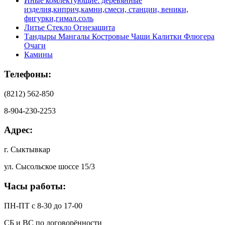
Иные комлектующие: деревянные
изделия,киприч,камни,смеси, станции, веники,
фигурки,гимал.соль
Литье Стекло Огнезащита
Тандыры Мангалы Костровые Чаши Калитки Флюгера
Очаги
Камины
Телефоны:
(8212) 562-850
8-904-230-2253
Адрес:
г. Сыктывкар
ул. Сысольское шоссе 15/3
Часы работы:
ПН-ПТ с 8-30 до 17-00
СБ и ВС по договорённости