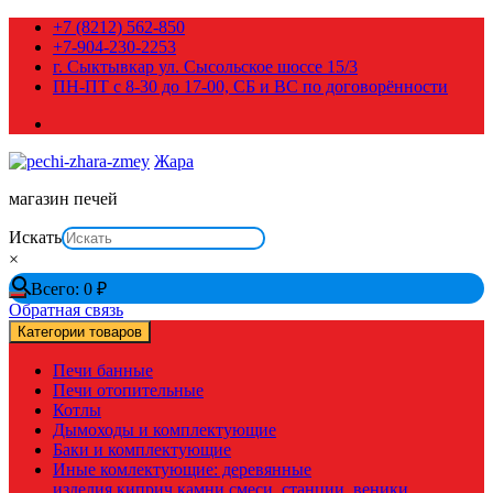
Перейти
+7 (8212) 562-850
к
+7-904-230-2253
содержимому
г. Сыктывкар ул. Сысольское шоссе 15/3
ПН-ПТ с 8-30 до 17-00, СБ и ВС по договорённости
Жара
магазин печей
Искать
×
Всего:
0
₽
Обратная связь
Категории товаров
Печи банные
Печи отопительные
Котлы
Дымоходы и комплектующие
Баки и комплектующие
Иные комлектующие: деревянные
изделия,киприч,камни,смеси, станции, веники,