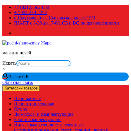
Перейти
+7 (8212) 562-850
к
+7-904-230-2253
содержимому
г. Сыктывкар ул. Сысольское шоссе 15/3
ПН-ПТ с 8-30 до 17-00, СБ и ВС по договорённости
Жара
магазин печей
Искать
×
Всего:
0
₽
Обратная связь
Категории товаров
Печи банные
Печи отопительные
Котлы
Дымоходы и комплектующие
Баки и комплектующие
Иные комлектующие: деревянные
изделия,киприч,камни,смеси, станции, веники,