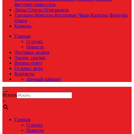
фигурки,гимал.соль
Литье Стекло Огнезащита
Тандыры Мангалы Костровые Чаши Калитки Флюгера
Очаги
Камины
Главная
О печах
Новости
Доставка, оплата
Акции, скидки
Вопрос-ответ
Отзывы, фото
Контакты
Личный кабинет
Искать
×
Главная
О печах
Новости