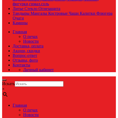
фигурки,гимал.соль
Литье Стекло Огнезащита
Тандыры Мангалы Костровые Чаши Калитки Флюгера
Очаги
Камины
Главная
О печах
Новости
Доставка, оплата
Акции, скидки
Вопрос-ответ
Отзывы, фото
Контакты
Личный кабинет
Искать
×
Главная
О печах
Новости