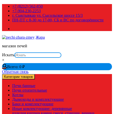
Перейти
+7 (8212) 562-850
к
+7-904-230-2253
содержимому
г. Сыктывкар ул. Сысольское шоссе 15/3
ПН-ПТ с 8-30 до 17-00, СБ и ВС по договорённости
Жара
магазин печей
Искать
×
Всего:
0
₽
Обратная связь
Категории товаров
Печи банные
Печи отопительные
Котлы
Дымоходы и комплектующие
Баки и комплектующие
Иные комлектующие: деревянные
изделия,киприч,камни,смеси, станции, веники,