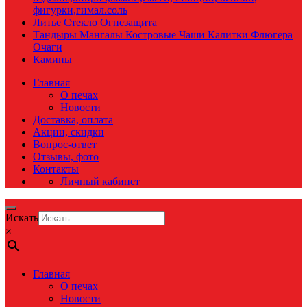
фигурки,гимал.соль
Литье Стекло Огнезащита
Тандыры Мангалы Костровые Чаши Калитки Флюгера
Очаги
Камины
Главная
О печах
Новости
Доставка, оплата
Акции, скидки
Вопрос-ответ
Отзывы, фото
Контакты
Личный кабинет
Искать
×
Главная
О печах
Новости