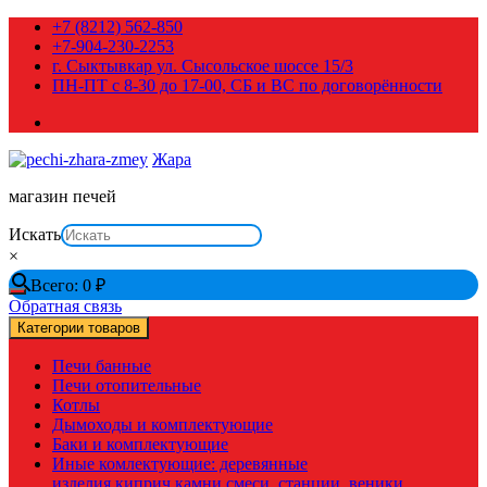
Перейти
+7 (8212) 562-850
к
+7-904-230-2253
содержимому
г. Сыктывкар ул. Сысольское шоссе 15/3
ПН-ПТ с 8-30 до 17-00, СБ и ВС по договорённости
Жара
магазин печей
Искать
×
Всего:
0
₽
Обратная связь
Категории товаров
Печи банные
Печи отопительные
Котлы
Дымоходы и комплектующие
Баки и комплектующие
Иные комлектующие: деревянные
изделия,киприч,камни,смеси, станции, веники,