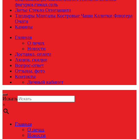
фигурки,гимал.соль
Литье Стекло Огнезащита
Тандыры Мангалы Костровые Чаши Калитки Флюгера
Очаги
Камины
Главная
О печах
Новости
Доставка, оплата
Акции, скидки
Вопрос-ответ
Отзывы, фото
Контакты
Личный кабинет
Искать
×
Главная
О печах
Новости