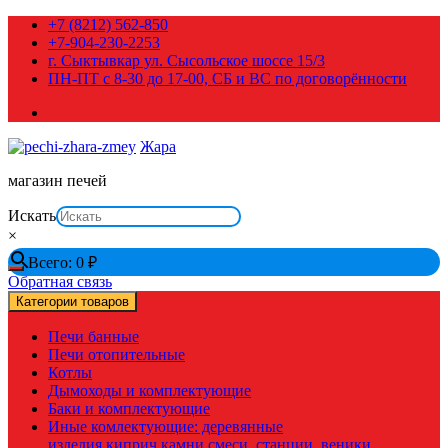
Перейти
+7 (8212) 562-850
к
+7-904-230-2253
содержимому
г. Сыктывкар ул. Сысольское шоссе 15/3
ПН-ПТ с 8-30 до 17-00, СБ и ВС по договорённости
Жара
магазин печей
Искать
×
Всего:
0
₽
Обратная связь
Категории товаров
Печи банные
Печи отопительные
Котлы
Дымоходы и комплектующие
Баки и комплектующие
Иные комлектующие: деревянные
изделия,киприч,камни,смеси, станции, веники,