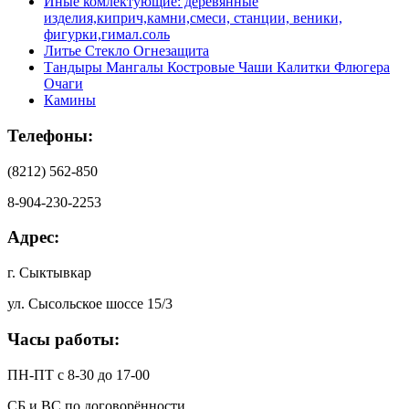
Иные комлектующие: деревянные
изделия,киприч,камни,смеси, станции, веники,
фигурки,гимал.соль
Литье Стекло Огнезащита
Тандыры Мангалы Костровые Чаши Калитки Флюгера
Очаги
Камины
Телефоны:
(8212) 562-850
8-904-230-2253
Адрес:
г. Сыктывкар
ул. Сысольское шоссе 15/3
Часы работы:
ПН-ПТ с 8-30 до 17-00
СБ и ВС по договорённости