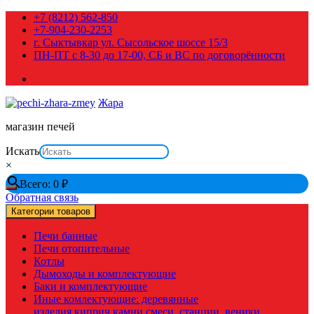
Перейти
+7 (8212) 562-850
к
+7-904-230-2253
содержимому
г. Сыктывкар ул. Сысольское шоссе 15/3
ПН-ПТ с 8-30 до 17-00, СБ и ВС по договорённости
Жара
магазин печей
Искать
×
Всего:
0
₽
Обратная связь
Категории товаров
Печи банные
Печи отопительные
Котлы
Дымоходы и комплектующие
Баки и комплектующие
Иные комлектующие: деревянные
изделия,киприч,камни,смеси, станции, веники,