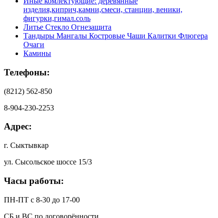
Иные комлектующие: деревянные
изделия,киприч,камни,смеси, станции, веники,
фигурки,гимал.соль
Литье Стекло Огнезащита
Тандыры Мангалы Костровые Чаши Калитки Флюгера
Очаги
Камины
Телефоны:
(8212) 562-850
8-904-230-2253
Адрес:
г. Сыктывкар
ул. Сысольское шоссе 15/3
Часы работы:
ПН-ПТ с 8-30 до 17-00
СБ и ВС по договорённости