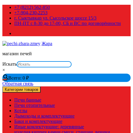
Перейти
+7 (8212) 562-850
к
+7-904-230-2253
содержимому
г. Сыктывкар ул. Сысольское шоссе 15/3
ПН-ПТ с 8-30 до 17-00, СБ и ВС по договорённости
Жара
магазин печей
Искать
×
Всего:
0
₽
Обратная связь
Категории товаров
Печи банные
Печи отопительные
Котлы
Дымоходы и комплектующие
Баки и комплектующие
Иные комлектующие: деревянные
изделия,киприч,камни,смеси, станции, веники,