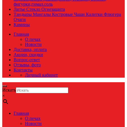
фигурки,гимал.соль
Литье Стекло Огнезащита
Тандыры Мангалы Костровые Чаши Калитки Флюгера
Очаги
Камины
Главная
О печах
Новости
Доставка, оплата
Акции, скидки
Вопрос-ответ
Отзывы, фото
Контакты
Личный кабинет
Искать
×
Главная
О печах
Новости