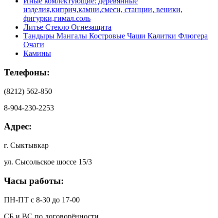
Иные комлектующие: деревянные
изделия,киприч,камни,смеси, станции, веники,
фигурки,гимал.соль
Литье Стекло Огнезащита
Тандыры Мангалы Костровые Чаши Калитки Флюгера
Очаги
Камины
Телефоны:
(8212) 562-850
8-904-230-2253
Адрес:
г. Сыктывкар
ул. Сысольское шоссе 15/3
Часы работы:
ПН-ПТ с 8-30 до 17-00
СБ и ВС по договорённости