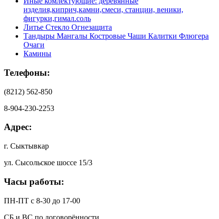
Иные комлектующие: деревянные
изделия,киприч,камни,смеси, станции, веники,
фигурки,гимал.соль
Литье Стекло Огнезащита
Тандыры Мангалы Костровые Чаши Калитки Флюгера
Очаги
Камины
Телефоны:
(8212) 562-850
8-904-230-2253
Адрес:
г. Сыктывкар
ул. Сысольское шоссе 15/3
Часы работы:
ПН-ПТ с 8-30 до 17-00
СБ и ВС по договорённости