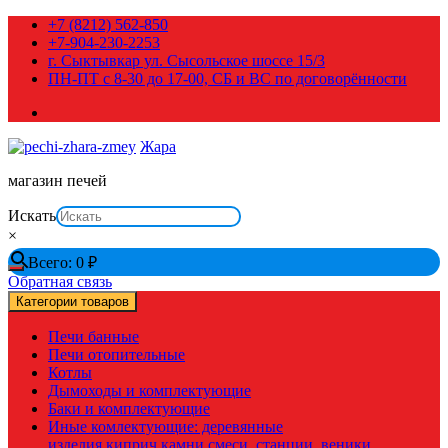
Перейти
+7 (8212) 562-850
к
+7-904-230-2253
содержимому
г. Сыктывкар ул. Сысольское шоссе 15/3
ПН-ПТ с 8-30 до 17-00, СБ и ВС по договорённости
Жара
магазин печей
Искать
×
Всего:
0
₽
Обратная связь
Категории товаров
Печи банные
Печи отопительные
Котлы
Дымоходы и комплектующие
Баки и комплектующие
Иные комлектующие: деревянные
изделия,киприч,камни,смеси, станции, веники,