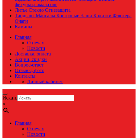
фигурки,гимал.соль
Литье Стекло Огнезащита
Тандыры Мангалы Костровые Чаши Калитки Флюгера
Очаги
Камины
Главная
О печах
Новости
Доставка, оплата
Акции, скидки
Вопрос-ответ
Отзывы, фото
Контакты
Личный кабинет
Искать
×
Главная
О печах
Новости