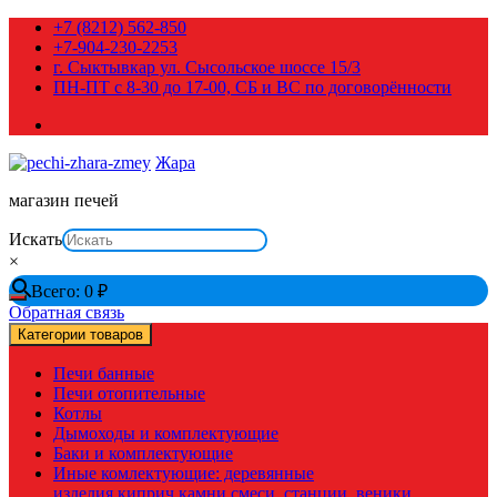
Перейти
+7 (8212) 562-850
к
+7-904-230-2253
содержимому
г. Сыктывкар ул. Сысольское шоссе 15/3
ПН-ПТ с 8-30 до 17-00, СБ и ВС по договорённости
Жара
магазин печей
Искать
×
Всего:
0
₽
Обратная связь
Категории товаров
Печи банные
Печи отопительные
Котлы
Дымоходы и комплектующие
Баки и комплектующие
Иные комлектующие: деревянные
изделия,киприч,камни,смеси, станции, веники,