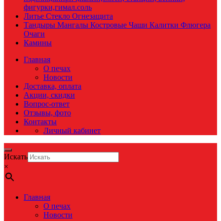
фигурки,гимал.соль
Литье Стекло Огнезащита
Тандыры Мангалы Костровые Чаши Калитки Флюгера
Очаги
Камины
Главная
О печах
Новости
Доставка, оплата
Акции, скидки
Вопрос-ответ
Отзывы, фото
Контакты
Личный кабинет
Искать
×
Главная
О печах
Новости