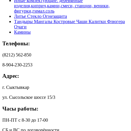
Иные комлектующие: деревянные
изделия,киприч,камни,смеси, станции, веники,
фигурки,гимал.соль
Литье Стекло Огнезащита
Тандыры Мангалы Костровые Чаши Калитки Флюгера
Очаги
Камины
Телефоны:
(8212) 562-850
8-904-230-2253
Адрес:
г. Сыктывкар
ул. Сысольское шоссе 15/3
Часы работы:
ПН-ПТ с 8-30 до 17-00
СБ и ВС по договорённости