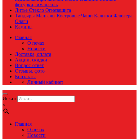
фигурки,гимал.соль
Литье Стекло Огнезащита
Тандыры Мангалы Костровые Чаши Калитки Флюгера
Очаги
Камины
Главная
О печах
Новости
Доставка, оплата
Акции, скидки
Вопрос-ответ
Отзывы, фото
Контакты
Личный кабинет
Искать
×
Главная
О печах
Новости