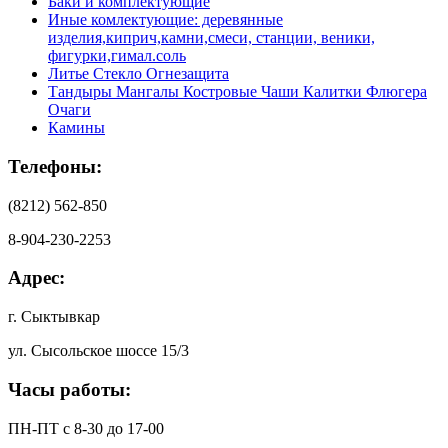
Баки и комплектующие
Иные комлектующие: деревянные
изделия,киприч,камни,смеси, станции, веники,
фигурки,гимал.соль
Литье Стекло Огнезащита
Тандыры Мангалы Костровые Чаши Калитки Флюгера
Очаги
Камины
Телефоны:
(8212) 562-850
8-904-230-2253
Адрес:
г. Сыктывкар
ул. Сысольское шоссе 15/3
Часы работы:
ПН-ПТ с 8-30 до 17-00