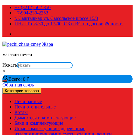
Перейти
+7 (8212) 562-850
к
+7-904-230-2253
содержимому
г. Сыктывкар ул. Сысольское шоссе 15/3
ПН-ПТ с 8-30 до 17-00, СБ и ВС по договорённости
Жара
магазин печей
Искать
×
Всего:
0
₽
Обратная связь
Категории товаров
Печи банные
Печи отопительные
Котлы
Дымоходы и комплектующие
Баки и комплектующие
Иные комлектующие: деревянные
изделия,киприч,камни,смеси, станции, веники,