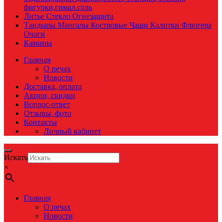
фигурки,гимал.соль
Литье Стекло Огнезащита
Тандыры Мангалы Костровые Чаши Калитки Флюгера
Очаги
Камины
Главная
О печах
Новости
Доставка, оплата
Акции, скидки
Вопрос-ответ
Отзывы, фото
Контакты
Личный кабинет
Искать
×
Главная
О печах
Новости