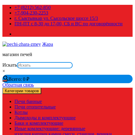
Перейти
+7 (8212) 562-850
к
+7-904-230-2253
содержимому
г. Сыктывкар ул. Сысольское шоссе 15/3
ПН-ПТ с 8-30 до 17-00, СБ и ВС по договорённости
Жара
магазин печей
Искать
×
Всего:
0
₽
Обратная связь
Категории товаров
Печи банные
Печи отопительные
Котлы
Дымоходы и комплектующие
Баки и комплектующие
Иные комлектующие: деревянные
изделия,киприч,камни,смеси, станции, веники,