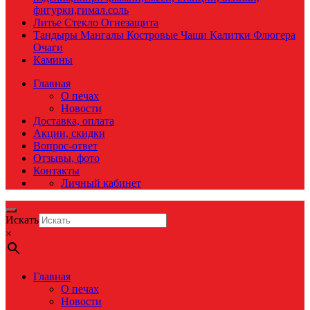
фигурки,гимал.соль
Литье Стекло Огнезащита
Тандыры Мангалы Костровые Чаши Калитки Флюгера
Очаги
Камины
Главная
О печах
Новости
Доставка, оплата
Акции, скидки
Вопрос-ответ
Отзывы, фото
Контакты
Личный кабинет
Искать
×
Главная
О печах
Новости