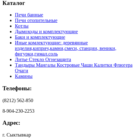
Каталог
Печи банные
Печи отопительные
Котлы
Дымоходы и комплектующие
Баки и комплектующие
Иные комлектующие: деревянные
изделия,киприч,камни,смеси, станции, веники,
фигурки,гимал.соль
Литье Стекло Огнезащита
Тандыры Мангалы Костровые Чаши Калитки Флюгера
Очаги
Камины
Телефоны:
(8212) 562-850
8-904-230-2253
Адрес:
г. Сыктывкар