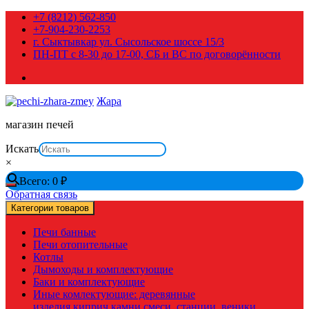
Перейти
+7 (8212) 562-850
к
+7-904-230-2253
содержимому
г. Сыктывкар ул. Сысольское шоссе 15/3
ПН-ПТ с 8-30 до 17-00, СБ и ВС по договорённости
Жара
магазин печей
Искать
×
Всего:
0
₽
Обратная связь
Категории товаров
Печи банные
Печи отопительные
Котлы
Дымоходы и комплектующие
Баки и комплектующие
Иные комлектующие: деревянные
изделия,киприч,камни,смеси, станции, веники,