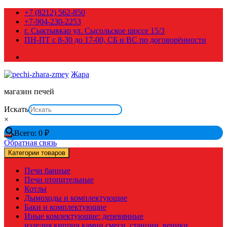
Перейти
+7 (8212) 562-850
к
+7-904-230-2253
содержимому
г. Сыктывкар ул. Сысольское шоссе 15/3
ПН-ПТ с 8-30 до 17-00, СБ и ВС по договорённости
Жара
магазин печей
Искать
×
Всего:
0
₽
Обратная связь
Категории товаров
Печи банные
Печи отопительные
Котлы
Дымоходы и комплектующие
Баки и комплектующие
Иные комлектующие: деревянные
изделия,киприч,камни,смеси, станции, веники,