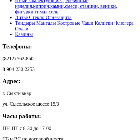
Иные комлектующие: деревянные
изделия,киприч,камни,смеси, станции, веники,
фигурки,гимал.соль
Литье Стекло Огнезащита
Тандыры Мангалы Костровые Чаши Калитки Флюгера
Очаги
Камины
Телефоны:
(8212) 562-850
8-904-230-2253
Адрес:
г. Сыктывкар
ул. Сысольское шоссе 15/3
Часы работы:
ПН-ПТ с 8-30 до 17-00
СБ и ВС по договорённости