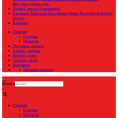
фигурки,гимал.соль
Литье Стекло Огнезащита
Тандыры Мангалы Костровые Чаши Калитки Флюгера
Очаги
Камины
Главная
О печах
Новости
Доставка, оплата
Акции, скидки
Вопрос-ответ
Отзывы, фото
Контакты
Личный кабинет
Искать
×
Главная
О печах
Новости