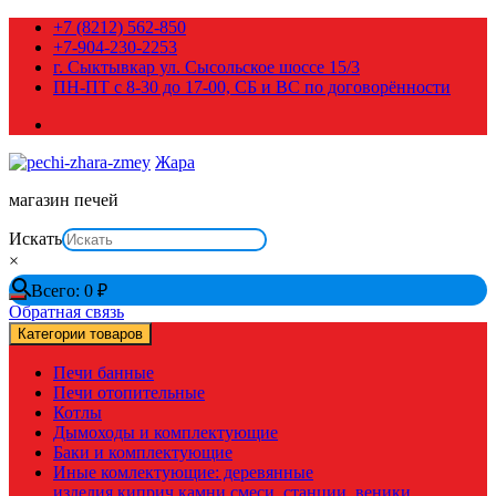
Перейти
+7 (8212) 562-850
к
+7-904-230-2253
содержимому
г. Сыктывкар ул. Сысольское шоссе 15/3
ПН-ПТ с 8-30 до 17-00, СБ и ВС по договорённости
Жара
магазин печей
Искать
×
Всего:
0
₽
Обратная связь
Категории товаров
Печи банные
Печи отопительные
Котлы
Дымоходы и комплектующие
Баки и комплектующие
Иные комлектующие: деревянные
изделия,киприч,камни,смеси, станции, веники,