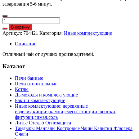
заваривания 5-6 минут.
Количество
Чайное
В корзину
ассорти
Артикул:
704421
Категория:
Иные комплектующие
(травяной
чай)
Описание
5-
7гр,
Отличный чай от лучших производителей.
после
баньки
Каталог
Печи банные
Печи отопительные
Котлы
Дымоходы и комплектующие
Баки и комплектующие
Иные комлектующие: деревянные
изделия,киприч,камни,смеси, станции, веники,
фигурки,гимал.соль
Литье Стекло Огнезащита
Тандыры Мангалы Костровые Чаши Калитки Флюгера
Очаги