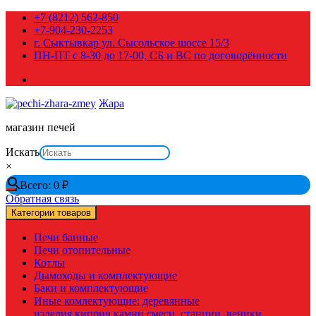
Перейти
+7 (8212) 562-850
к
+7-904-230-2253
содержимому
г. Сыктывкар ул. Сысольское шоссе 15/3
ПН-ПТ с 8-30 до 17-00, СБ и ВС по договорённости
Жара
магазин печей
Искать
×
Всего:
0
₽
Обратная связь
Категории товаров
Печи банные
Печи отопительные
Котлы
Дымоходы и комплектующие
Баки и комплектующие
Иные комлектующие: деревянные
изделия,киприч,камни,смеси, станции, веники,