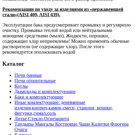
Рекомендации по уходу за изделиями из «нержавеющей
стали»(AISI 409, AISI 439).
Эксплуатации бака предусматривает промывку и регулярную
очистку. Промывка теплой водой или нейтральными
моющими средствами (мыло). Жидкости, порошки,
содержащие хлор неприемлемы! Можно применять обычные
растворители (не содержащие хлор). После этого
рекомендуется ополаскивать водой
Каталог
Печи банные
Печи отопительные
Котлы
Дымоходы и комплектующие
Баки и комплектующие
Иные комлектующие: деревянные
изделия,киприч,камни,смеси, станции, веники,
фигурки,гимал.соль
Литье Стекло Огнезащита
Тандыры Мангалы Костровые Чаши Калитки Флюгера
Очаги
Камины