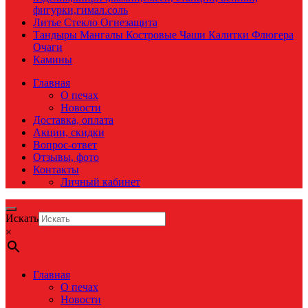
фигурки,гимал.соль
Литье Стекло Огнезащита
Тандыры Мангалы Костровые Чаши Калитки Флюгера
Очаги
Камины
Главная
О печах
Новости
Доставка, оплата
Акции, скидки
Вопрос-ответ
Отзывы, фото
Контакты
Личный кабинет
Искать
×
Главная
О печах
Новости