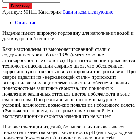
Нержавеющий
В корзину
бак
Артикул:
501111
Категория:
Баки и комплектующие
под
теплообменник,
Описание
80
л
Изделия имеют широкую горловину для наполнения водой и
для внутренней очистки
Баки изготовлены из высоколегированной стали с
содержанием хрома более 13 % (имеет хорошие
антикоррозионные свойства). При изготовлении применяется
технология пассивации сварных швов, что обеспечивает
коррозионную стойкость швов и хороший товарный вид.. При
сварке изделий из «нержавеющей стали» происходит
выгорание легирующих элементов стали, обеспечивающих
поверхностные защитные свойства, что приводит к
появлению различных оттенков цветов побежалости в зоне
сварного шва. При резком изменении температурных
условий, влажности, возможно появление небольшого налета
тёмно-желтого цвета, на сварных швах изделий. На
эксплуатационные свойства изделия это не влияет.
При эксплуатации изделий, большое влияние оказывают
показатели качества воды: -кислотность рН (или водородный
показатель); -жесткость (наличие и размер примесей).