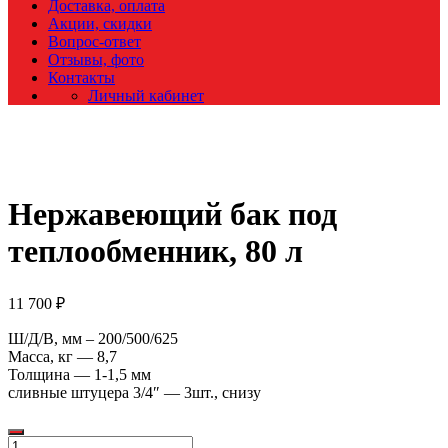
Доставка, оплата
Акции, скидки
Вопрос-ответ
Отзывы, фото
Контакты
Личный кабинет
Нержавеющий бак под
теплообменник, 80 л
11 700
₽
Ш/Д/В, мм – 200/500/625
Масса, кг — 8,7
Толщина — 1-1,5 мм
сливные штуцера 3/4″ — 3шт., снизу
Количество