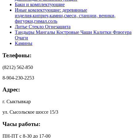
Баки и комплектующие
Иные комлектующие: деревянные
изделия,киприч,камни,смеси, станции, веники,
фигурки,гимал.соль
Литье Стекло Огнезащита
Тандыры Мангалы Костровые Чаши Калитки Флюгера
Очаги
Камины
Телефоны:
(8212) 562-850
8-904-230-2253
Адрес:
г. Сыктывкар
ул. Сысольское шоссе 15/3
Часы работы:
ПН-ПТ с 8-30 до 17-00