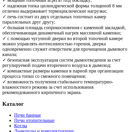
✓ мощный топочный агрегат под обкладку;
вторичным
✓ надежная топка цилиндрической формы толщиной 8 мм
дожигом)
отлично выдерживает термоциклические нагрузки;
✓ печь состоит из двух отдельных топочных камер
параллельных друг другу;
✓ большая площадь соприкосновения с каменной закладкой,
обеспечивающая динамичный нагрев массивной каменки;
✓ с помощью чугунной дверки во второй топочной камере
можно управлять интенсивностью горения, дверка
одновременно служит отверстием для прочищения дымового
канала;
✓ безопасная эксплуатация систем дымоотведения за счет
регулируемой подачи вторичного воздуха в дымоход;
✓ компактные размеры каменки в парной при организации
процесса топки со смежного помещения;
✓ возможность получения стабильного температурно-
влажностного режима за счет использования
рекомендованного кирпичного экрана.
Каталог
Печи банные
Печи отопительные
Котлы
Дымоходы и комплектующие