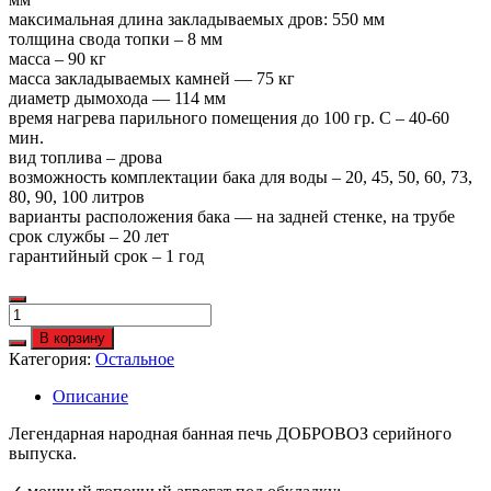
максимальная длина закладываемых дров: 550 мм
толщина свода топки – 8 мм
масса – 90 кг
масса закладываемых камней — 75 кг
диаметр дымохода — 114 мм
время нагрева парильного помещения до 100 гр. С – 40-60
мин.
вид топлива – дрова
возможность комплектации бака для воды – 20, 45, 50, 60, 73,
80, 90, 100 литров
варианты расположения бака — на задней стенке, на трубе
срок службы – 20 лет
гарантийный срок – 1 год
Количество
ПБ
В корзину
ДОБРОВОЗ
Категория:
Остальное
20
с
Описание
ЧДС
(
Легендарная народная банная печь ДОБРОВОЗ серийного
печь
выпуска.
сетка
с