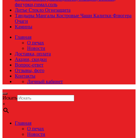
фигурки,гимал.соль
Литье Стекло Огнезащита
Тандыры Мангалы Костровые Чаши Калитки Флюгера
Очаги
Камины
Главная
О печах
Новости
Доставка, оплата
Акции, скидки
Вопрос-ответ
Отзывы, фото
Контакты
Личный кабинет
Искать
×
Главная
О печах
Новости