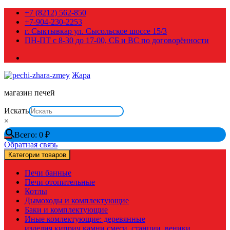
Перейти
+7 (8212) 562-850
к
+7-904-230-2253
содержимому
г. Сыктывкар ул. Сысольское шоссе 15/3
ПН-ПТ с 8-30 до 17-00, СБ и ВС по договорённости
Жара
магазин печей
Искать
×
Всего:
0
₽
Обратная связь
Категории товаров
Печи банные
Печи отопительные
Котлы
Дымоходы и комплектующие
Баки и комплектующие
Иные комлектующие: деревянные
изделия,киприч,камни,смеси, станции, веники,