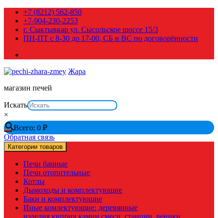
Перейти
+7 (8212) 562-850
к
+7-904-230-2253
содержимому
г. Сыктывкар ул. Сысольское шоссе 15/3
ПН-ПТ с 8-30 до 17-00, СБ и ВС по договорённости
Жара
магазин печей
Искать
×
Всего:
0
₽
Обратная связь
Категории товаров
Печи банные
Печи отопительные
Котлы
Дымоходы и комплектующие
Баки и комплектующие
Иные комлектующие: деревянные
изделия,киприч,камни,смеси, станции, веники,