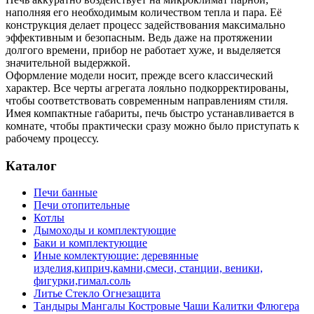
наполняя его необходимым количеством тепла и пара. Её
конструкция делает процесс задействования максимально
эффективным и безопасным. Ведь даже на протяжении
долгого времени, прибор не работает хуже, и выделяется
значительной выдержкой.
Оформление модели носит, прежде всего классический
характер. Все черты агрегата лояльно подкорректированы,
чтобы соответствовать современным направлениям стиля.
Имея компактные габариты, печь быстро устанавливается в
комнате, чтобы практически сразу можно было приступать к
рабочему процессу.
Каталог
Печи банные
Печи отопительные
Котлы
Дымоходы и комплектующие
Баки и комплектующие
Иные комлектующие: деревянные
изделия,киприч,камни,смеси, станции, веники,
фигурки,гимал.соль
Литье Стекло Огнезащита
Тандыры Мангалы Костровые Чаши Калитки Флюгера