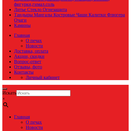
фигурки,гимал.соль
Литье Стекло Огнезащита
Тандыры Мангалы Костровые Чаши Калитки Флюгера
Очаги
Камины
Главная
О печах
Новости
Доставка, оплата
Акции, скидки
Вопрос-ответ
Отзывы, фото
Контакты
Личный кабинет
Искать
×
Главная
О печах
Новости