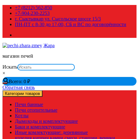
Перейти
+7 (8212) 562-850
к
+7-904-230-2253
содержимому
г. Сыктывкар ул. Сысольское шоссе 15/3
ПН-ПТ с 8-30 до 17-00, СБ и ВС по договорённости
Жара
магазин печей
Искать
×
Всего:
0
₽
Обратная связь
Категории товаров
Печи банные
Печи отопительные
Котлы
Дымоходы и комплектующие
Баки и комплектующие
Иные комлектующие: деревянные
изделия,киприч,камни,смеси, станции, веники,