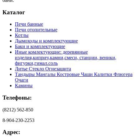
бани.
Каталог
Печи банные
Печи отопительные
Котлы
Дымоходы и комплектующие
Баки и комплектующие
Иные комлектующие: деревянные
изделия,киприч,камни,смеси, станции, веники,
фигурки,гимал.соль
Литье Стекло Огнезащита
Тандыры Мангалы Костровые Чаши Калитки Флюгера
Очаги
Камины
Телефоны:
(8212) 562-850
8-904-230-2253
Адрес: