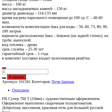
масса – 160 кг
масса закладываемых камней – 150 кг
диаметр дымохода – 114-133 мм
время нагрева парильного помещения до 100 гр. С – 40-60
мин.
возможность комплектации бака для воды – 50, 60, 73, 80, 90,
100 литров
варианты расположение бака – боковое (на задней стенке), на
трубе, выносной
вид топлива – дрова
срок службы – 25-30 лет
гарантийный срок – 1 года
в комплект поставки входит колосниковая решётка
Количество
ПБ
В корзину
Супер
Артикул:
101561
Категория:
Печи банные
700
Т
Описание
(10мм)
с
ПБ Супер 700 Т (10мм) с художественным оформлением.
худож.оформ.
Оформление выполнено сварочным полуавтоматом.
Добротная, массивная, красивая печь для большой русской