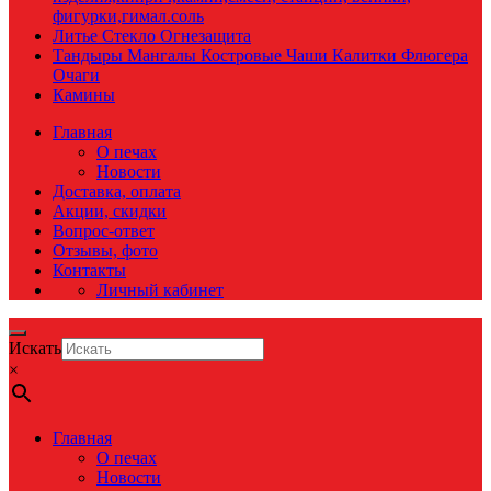
фигурки,гимал.соль
Литье Стекло Огнезащита
Тандыры Мангалы Костровые Чаши Калитки Флюгера
Очаги
Камины
Главная
О печах
Новости
Доставка, оплата
Акции, скидки
Вопрос-ответ
Отзывы, фото
Контакты
Личный кабинет
Искать
×
Главная
О печах
Новости