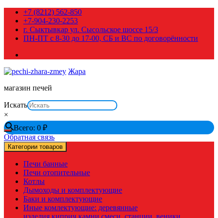
Перейти
+7 (8212) 562-850
к
+7-904-230-2253
содержимому
г. Сыктывкар ул. Сысольское шоссе 15/3
ПН-ПТ с 8-30 до 17-00, СБ и ВС по договорённости
Жара
магазин печей
Искать
×
Всего:
0
₽
Обратная связь
Категории товаров
Печи банные
Печи отопительные
Котлы
Дымоходы и комплектующие
Баки и комплектующие
Иные комлектующие: деревянные
изделия,киприч,камни,смеси, станции, веники,