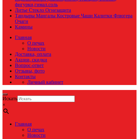
фигурки,гимал.соль
Литье Стекло Огнезащита
Тандыры Мангалы Костровые Чаши Калитки Флюгера
Очаги
Камины
Главная
О печах
Новости
Доставка, оплата
Акции, скидки
Вопрос-ответ
Отзывы, фото
Контакты
Личный кабинет
Искать
×
Главная
О печах
Новости