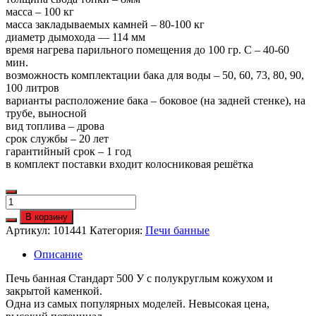
масса – 100 кг
масса закладываемых камней – 80-100 кг
диаметр дымохода — 114 мм
время нагрева парильного помещения до 100 гр. С – 40-60
мин.
возможность комплектации бака для воды – 50, 60, 73, 80, 90,
100 литров
варианты расположение бака – боковое (на задней стенке), на
трубе, выносной
вид топлива – дрова
срок службы – 20 лет
гарантийный срок – 1 год
в комплект поставки входит колосниковая решётка
Количество
Стандарт
В корзину
500
Артикул:
101441
Категория:
Печи банные
У
с
Описание
ЗК
,пкр
Печь банная Стандарт 500 У с полукруглым кожухом и
кожухом
закрытой каменкой.
Одна из самых популярных моделей. Невысокая цена,