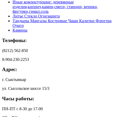
Иные комлектующие: деревянные
изделия,киприч,камни,смеси, станции, веники,
фигурки,гимал.соль
Литье Стекло Огнезащита
Тандыры Мангалы Костровые Чаши Калитки Флюгера
Очаги
Камины
Телефоны:
(8212) 562-850
8-904-230-2253
Адрес:
г. Сыктывкар
ул. Сысольское шоссе 15/3
Часы работы:
ПН-ПТ с 8-30 до 17-00