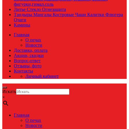
фигурки,гимал.соль
Литье Стекло Огнезащита
Тандыры Мангалы Костровые Чаши Калитки Флюгера
Очаги
Камины
Главная
О печах
Новости
Доставка, оплата
Акции, скидки
Вопрос-ответ
Отзывы, фото
Контакты
Личный кабинет
Искать
×
Главная
О печах
Новости