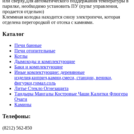
или сверху.Для автоматического поддержания температуры в
парилке, необходимо установить ПУ (пульт управления,
продается отдельно)
Клеммная колодка находится снизу электропечи, которая
отделена перегородкой от отсека с камнями.
Каталог
Печи банные
Печи отопительные
Котлы
Дымоходы и комплектующие
Баки и комплектующие
Иные комлектующие: деревянные
изделия,киприч,камни,смеси, станции, веники,
фигурки,гимал.соль
Литье Стекло Огнезащита
Тандыры Мангалы Костровые Чаши Калитки Флюгера
Очаги
Камины
Телефоны:
(8212) 562-850