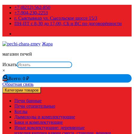
Перейти
+7 (8212) 562-850
к
+7-904-230-2253
содержимому
г. Сыктывкар ул. Сысольское шоссе 15/3
ПН-ПТ с 8-30 до 17-00, СБ и ВС по договорённости
Жара
магазин печей
Искать
×
Всего:
0
₽
Обратная связь
Категории товаров
Печи банные
Печи отопительные
Котлы
Дымоходы и комплектующие
Баки и комплектующие
Иные комлектующие: деревянные
изделия,киприч,камни,смеси, станции, веники,