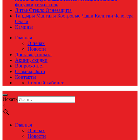
фигурки,гимал.соль
Литье Стекло Огнезащита
Тандыры Мангалы Костровые Чаши Калитки Флюгера
Очаги
Камины
Главная
О печах
Новости
Доставка, оплата
Акции, скидки
Вопрос-ответ
Отзывы, фото
Контакты
Личный кабинет
Искать
×
Главная
О печах
Новости