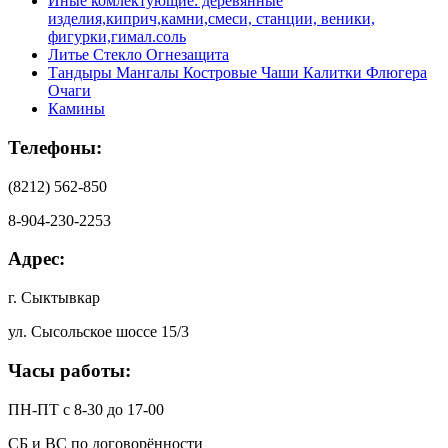
Иные комлектующие: деревянные
изделия,киприч,камни,смеси, станции, веники,
фигурки,гимал.соль
Литье Стекло Огнезащита
Тандыры Мангалы Костровые Чаши Калитки Флюгера
Очаги
Камины
Телефоны:
(8212) 562-850
8-904-230-2253
Адрес:
г. Сыктывкар
ул. Сысольское шоссе 15/3
Часы работы:
ПН-ПТ с 8-30 до 17-00
СБ и ВС по договорённости