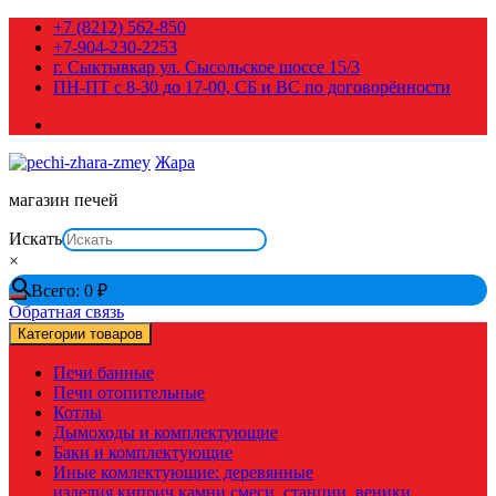
Перейти
+7 (8212) 562-850
к
+7-904-230-2253
содержимому
г. Сыктывкар ул. Сысольское шоссе 15/3
ПН-ПТ с 8-30 до 17-00, СБ и ВС по договорённости
Жара
магазин печей
Искать
×
Всего:
0
₽
Обратная связь
Категории товаров
Печи банные
Печи отопительные
Котлы
Дымоходы и комплектующие
Баки и комплектующие
Иные комлектующие: деревянные
изделия,киприч,камни,смеси, станции, веники,